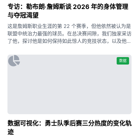
专访：勒布朗·詹姆斯谈 2026 年的身体管理
与夺冠渴望
这是詹姆斯职业生涯的第 22 个赛季，但他依然被认为是
联盟中统治力最强的球员。在总决赛间隙，我们独家采访
了他，探讨他是如何保持如此惊人的竞技状态，以及他对
这次夺冠的执念...
数据
数据可视化：勇士队季后赛三分热度的变化轨
迹