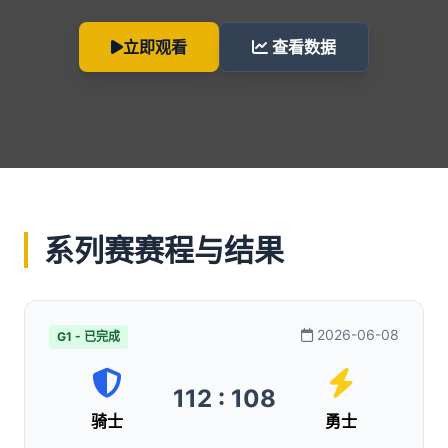
立即观看
查看数据
系列赛赛程与结果
2026-06-08
G1 - 已完成
112 : 108
骑士
勇士