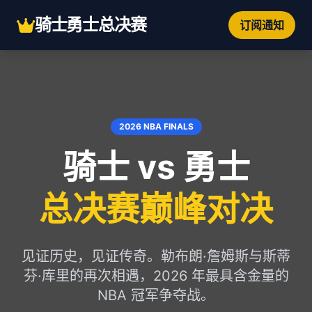
骑士勇士总决赛
订阅通知
2026 NBA FINALS
骑士 vs 勇士
总决赛巅峰对决
见证历史，见证传奇。勒布朗·詹姆斯与斯蒂
芬·库里的再次相遇，2026 年最具含金量的
NBA 冠军争夺战。