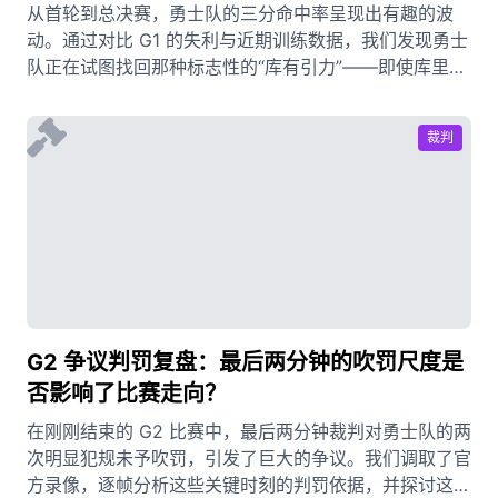
从首轮到总决赛，勇士队的三分命中率呈现出有趣的波
动。通过对比 G1 的失利与近期训练数据，我们发现勇士
队正在试图找回那种标志性的“库有引力”——即使库里被
严防死守，队友依然敢于出手...
裁判
G2 争议判罚复盘：最后两分钟的吹罚尺度是
否影响了比赛走向？
在刚刚结束的 G2 比赛中，最后两分钟裁判对勇士队的两
次明显犯规未予吹罚，引发了巨大的争议。我们调取了官
方录像，逐帧分析这些关键时刻的判罚依据，并探讨这是